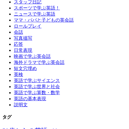
スタッフ日記
スポーツで学ぶ英語！
ニュースで学ぶ英語
ママ・パパと子どもの英会話
ロールプレイ
会話
写真描写
応答
日常表現
映画で学ぶ英会話
海外ドラマで学ぶ英会話
短文穴埋め
英検
英語で学ぶサイエンス
英語で学ぶ世界と社会
英語で学ぶ算数・数学
英語の基本表現
説明文
タグ