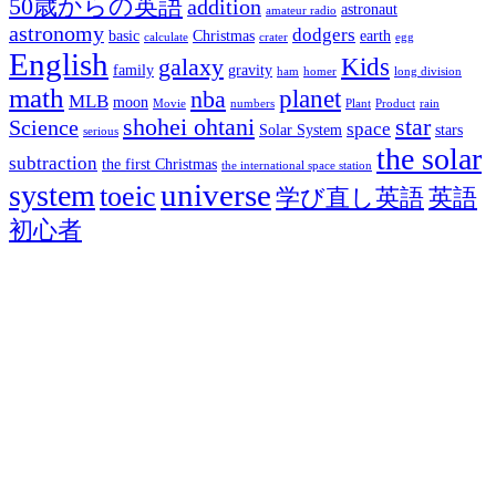
50歳からの英語
addition
astronaut
amateur radio
astronomy
dodgers
basic
Christmas
earth
calculate
crater
egg
English
Kids
galaxy
family
gravity
ham
homer
long division
math
planet
nba
MLB
moon
Movie
numbers
Plant
Product
rain
shohei ohtani
star
Science
space
Solar System
stars
serious
the solar
subtraction
the first Christmas
the international space station
universe
system
toeic
学び直し英語
英語
初心者