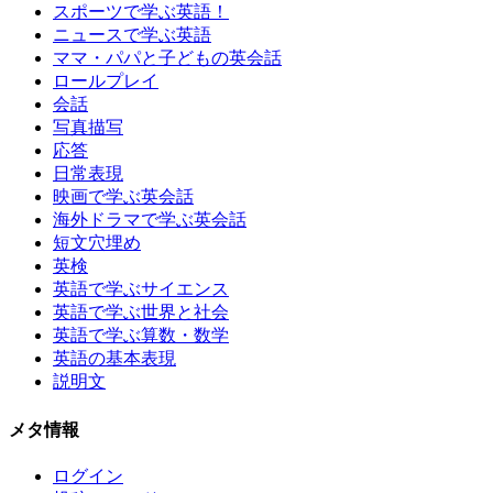
スポーツで学ぶ英語！
ニュースで学ぶ英語
ママ・パパと子どもの英会話
ロールプレイ
会話
写真描写
応答
日常表現
映画で学ぶ英会話
海外ドラマで学ぶ英会話
短文穴埋め
英検
英語で学ぶサイエンス
英語で学ぶ世界と社会
英語で学ぶ算数・数学
英語の基本表現
説明文
メタ情報
ログイン