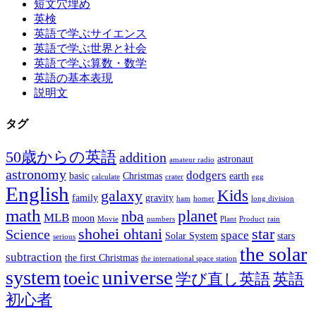
短文穴埋め
英検
英語で学ぶサイエンス
英語で学ぶ世界と社会
英語で学ぶ算数・数学
英語の基本表現
説明文
タグ
50歳からの英語
addition
astronaut
amateur radio
astronomy
dodgers
basic
Christmas
earth
calculate
crater
egg
English
Kids
galaxy
family
gravity
ham
homer
long division
math
planet
nba
MLB
moon
Movie
numbers
Plant
Product
rain
shohei ohtani
star
Science
space
Solar System
stars
serious
the solar
subtraction
the first Christmas
the international space station
universe
system
toeic
学び直し英語
英語
初心者