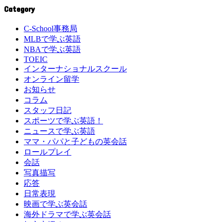
Category
C-School事務局
MLBで学ぶ英語
NBAで学ぶ英語
TOEIC
インターナショナルスクール
オンライン留学
お知らせ
コラム
スタッフ日記
スポーツで学ぶ英語！
ニュースで学ぶ英語
ママ・パパと子どもの英会話
ロールプレイ
会話
写真描写
応答
日常表現
映画で学ぶ英会話
海外ドラマで学ぶ英会話