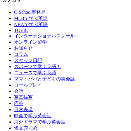
C-School事務局
MLBで学ぶ英語
NBAで学ぶ英語
TOEIC
インターナショナルスクール
オンライン留学
お知らせ
コラム
スタッフ日記
スポーツで学ぶ英語！
ニュースで学ぶ英語
ママ・パパと子どもの英会話
ロールプレイ
会話
写真描写
応答
日常表現
映画で学ぶ英会話
海外ドラマで学ぶ英会話
短文穴埋め