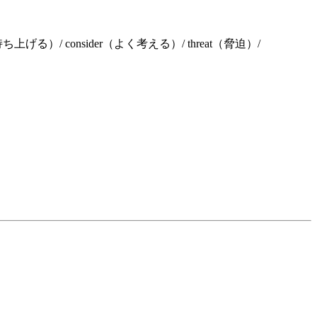
se（持ち上げる）/ consider（よく考える）/ threat（脅迫）/