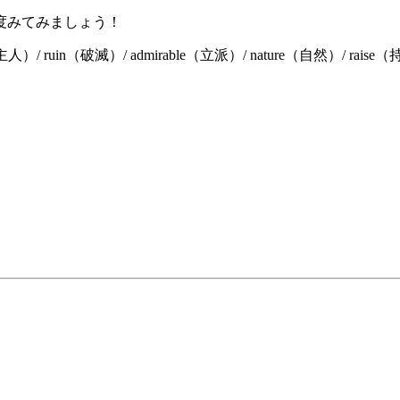
度みてみましょう！
女主人）/ ruin（破滅）/ admirable（立派）/ nature（自然）/ rai