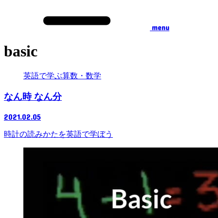
menu
basic
英語で学ぶ算数・数学
なん時 なん分
2021.02.05
時計の読みかたを英語で学ぼう