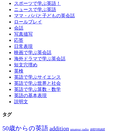
スポーツで学ぶ英語！
ニュースで学ぶ英語
ママ・パパと子どもの英会話
ロールプレイ
会話
写真描写
応答
日常表現
映画で学ぶ英会話
海外ドラマで学ぶ英会話
短文穴埋め
英検
英語で学ぶサイエンス
英語で学ぶ世界と社会
英語で学ぶ算数・数学
英語の基本表現
説明文
タグ
50歳からの英語
addition
astronaut
amateur radio