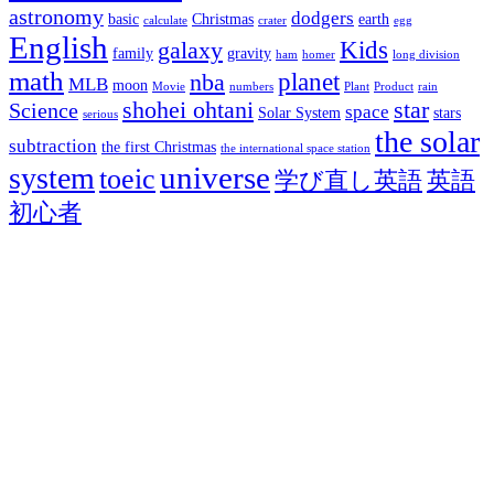
astronomy
dodgers
basic
Christmas
earth
calculate
crater
egg
English
Kids
galaxy
family
gravity
ham
homer
long division
math
planet
nba
MLB
moon
Movie
numbers
Plant
Product
rain
shohei ohtani
star
Science
space
Solar System
stars
serious
the solar
subtraction
the first Christmas
the international space station
universe
system
toeic
学び直し英語
英語
初心者