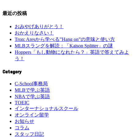
最近の投稿
おみやげありがとう！
おかえりなさい！
Tron: Aresから学べる”Hang on”の意味と使い方
MLBスラングを解読：「Kaison Splitter」の謎
Hoppers「もし動物になれたら？」英語で答えてみよ
う！
Category
C-School事務局
MLBで学ぶ英語
NBAで学ぶ英語
TOEIC
インターナショナルスクール
オンライン留学
お知らせ
コラム
スタッフ日記