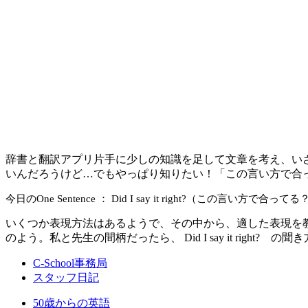
辞書と翻訳アプリ片手に少しの知識を足して文章を考え、い
いんだろうけど…でもやっぱり知りたい！「この言い方で合
今日のOne Sentence ：
Did I say it right?
（この言い方で合ってる
いくつか表現方法はあるようで、その中から、適した表現を
のよう。私と先生の間柄だったら、
Did I say it right?
の聞き方
C-School事務局
スタッフ日記
50歳からの英語