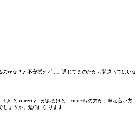
るのかな？と不安拭えず…。通じてるのだから間違ってはいな
は
right
と
correctly
があるけど、correctlyの方が丁寧な言い方
でしょうか。勉強になります！