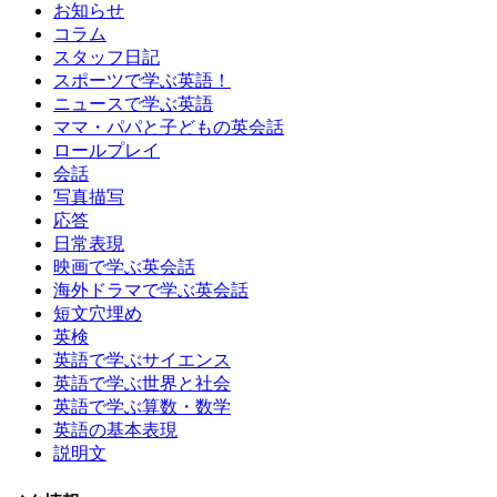
お知らせ
コラム
スタッフ日記
スポーツで学ぶ英語！
ニュースで学ぶ英語
ママ・パパと子どもの英会話
ロールプレイ
会話
写真描写
応答
日常表現
映画で学ぶ英会話
海外ドラマで学ぶ英会話
短文穴埋め
英検
英語で学ぶサイエンス
英語で学ぶ世界と社会
英語で学ぶ算数・数学
英語の基本表現
説明文