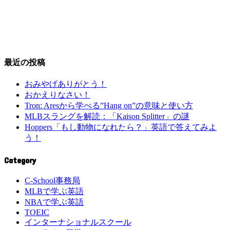
最近の投稿
おみやげありがとう！
おかえりなさい！
Tron: Aresから学べる”Hang on”の意味と使い方
MLBスラングを解読：「Kaison Splitter」の謎
Hoppers「もし動物になれたら？」英語で答えてみよ
う！
Category
C-School事務局
MLBで学ぶ英語
NBAで学ぶ英語
TOEIC
インターナショナルスクール