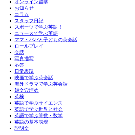
オンライン留学
お知らせ
コラム
スタッフ日記
スポーツで学ぶ英語！
ニュースで学ぶ英語
ママ・パパと子どもの英会話
ロールプレイ
会話
写真描写
応答
日常表現
映画で学ぶ英会話
海外ドラマで学ぶ英会話
短文穴埋め
英検
英語で学ぶサイエンス
英語で学ぶ世界と社会
英語で学ぶ算数・数学
英語の基本表現
説明文