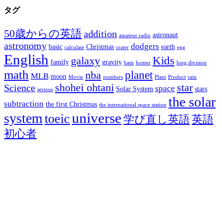
タグ
50歳からの英語
addition
astronaut
amateur radio
astronomy
dodgers
basic
Christmas
earth
calculate
crater
egg
English
Kids
galaxy
family
gravity
ham
homer
long division
math
planet
nba
MLB
moon
Movie
numbers
Plant
Product
rain
shohei ohtani
star
Science
space
Solar System
stars
serious
the solar
subtraction
the first Christmas
the international space station
universe
system
toeic
学び直し英語
英語
初心者