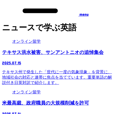
menu
ニュースで学ぶ英語
オンライン留学
テキサス洪水被害、サンアントニオの追悼集会
2025.07.15
テキサス州で発生した「世代に一度の気象現象」を背景に、
地域社会の対応と連帯に焦点を当てています。重要単語の解
説付き日英対訳で紹介します。
オンライン留学
米最高裁、政府職員の大規模削減を許可
2025.07.14