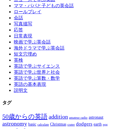
ママ・パパと子どもの英会話
ロールプレイ
会話
写真描写
応答
日常表現
映画で学ぶ英会話
海外ドラマで学ぶ英会話
短文穴埋め
英検
英語で学ぶサイエンス
英語で学ぶ世界と社会
英語で学ぶ算数・数学
英語の基本表現
説明文
タグ
50歳からの英語
addition
astronaut
amateur radio
astronomy
dodgers
basic
Christmas
earth
calculate
crater
egg