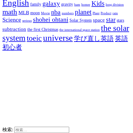
English
Kids
galaxy
family
gravity
ham
homer
long division
math
planet
nba
MLB
moon
Movie
numbers
Plant
Product
rain
shohei ohtani
star
Science
space
Solar System
stars
serious
the solar
subtraction
the first Christmas
the international space station
universe
system
toeic
学び直し英語
英語
初心者
検索: