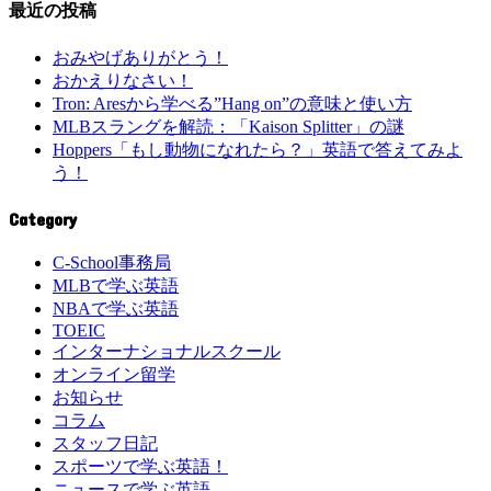
最近の投稿
おみやげありがとう！
おかえりなさい！
Tron: Aresから学べる”Hang on”の意味と使い方
MLBスラングを解読：「Kaison Splitter」の謎
Hoppers「もし動物になれたら？」英語で答えてみよ
う！
Category
C-School事務局
MLBで学ぶ英語
NBAで学ぶ英語
TOEIC
インターナショナルスクール
オンライン留学
お知らせ
コラム
スタッフ日記
スポーツで学ぶ英語！
ニュースで学ぶ英語