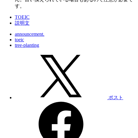
す。
TOEIC
説明文
announcement.
toeic
tree-planting
ポスト