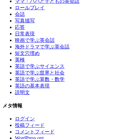
ママ・パパと子どもの英会話
ロールプレイ
会話
写真描写
応答
日常表現
映画で学ぶ英会話
海外ドラマで学ぶ英会話
短文穴埋め
英検
英語で学ぶサイエンス
英語で学ぶ世界と社会
英語で学ぶ算数・数学
英語の基本表現
説明文
メタ情報
ログイン
投稿フィード
コメントフィード
WordPress.org