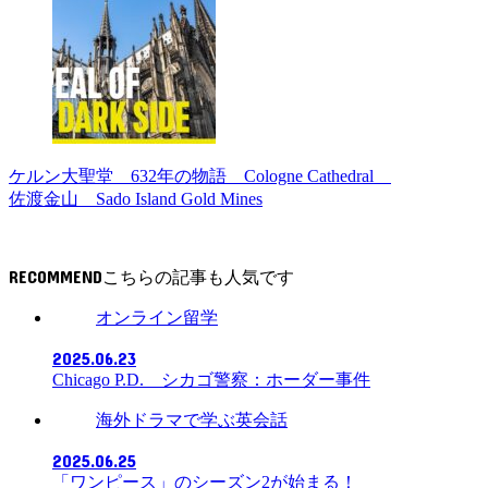
ケルン大聖堂 632年の物語 Cologne Cathedral
佐渡金山 Sado Island Gold Mines
RECOMMEND
オンライン留学
2025.06.23
Chicago P.D. シカゴ警察：ホーダー事件
海外ドラマで学ぶ英会話
2025.06.25
「ワンピース」のシーズン2が始まる！