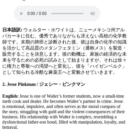
日本語訳:
ウォルター・ホワイトは、ニューメキシコ州アル
バカーキに住む、優秀でありながらも冴えない高校の化学教
師です。末期の肺癌と診断された後、彼は自身の化学の知識
を活かして高品質のメタンフェタミン（通称メス）を製造・
販売することを決意します。彼の動機は、家族の経済的な未
来を守るための必死の試みとして始まりますが、それは徐々
に権力と尊敬への渇望へと変化し、彼を「ハイゼンベルク」
として知られる冷酷な麻薬王へと変貌させていきます。
2. Jesse Pinkman / ジェシー・ピンクマン
English:
Jesse is one of Walter’s former students, now a small-time
meth cook and dealer. He becomes Walter’s partner in crime. Jesse
is emotional, impulsive, and often serves as the moral compass of
the story, struggling with guilt and the violent consequences of their
business. His relationship with Walter is complex, resembling a
dysfunctional father-son bond, filled with manipulation, loyalty, and
betrayal.