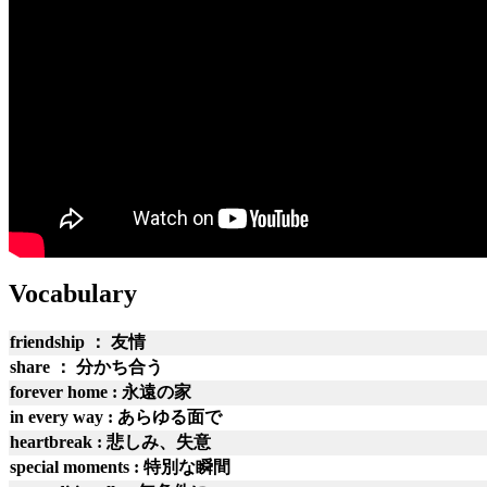
Vocabulary
friendship ： 友情
share ： 分かち合う
forever home : 永遠の家
in every way : あらゆる面で
heartbreak : 悲しみ、失意
special moments : 特別な瞬間