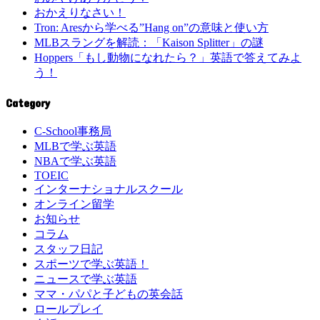
おかえりなさい！
Tron: Aresから学べる”Hang on”の意味と使い方
MLBスラングを解読：「Kaison Splitter」の謎
Hoppers「もし動物になれたら？」英語で答えてみよ
う！
Category
C-School事務局
MLBで学ぶ英語
NBAで学ぶ英語
TOEIC
インターナショナルスクール
オンライン留学
お知らせ
コラム
スタッフ日記
スポーツで学ぶ英語！
ニュースで学ぶ英語
ママ・パパと子どもの英会話
ロールプレイ