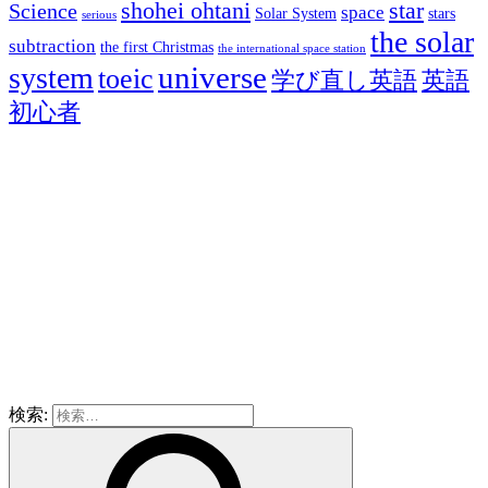
shohei ohtani
star
Science
space
Solar System
stars
serious
the solar
subtraction
the first Christmas
the international space station
universe
system
toeic
学び直し英語
英語
初心者
検索: