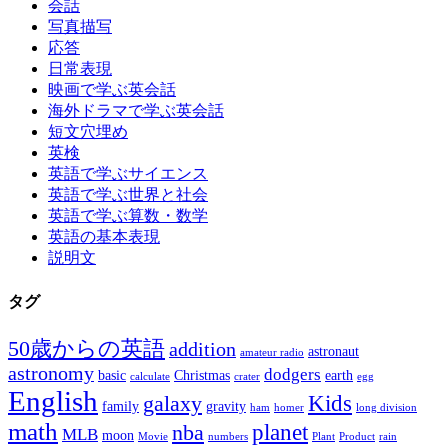
会話
写真描写
応答
日常表現
映画で学ぶ英会話
海外ドラマで学ぶ英会話
短文穴埋め
英検
英語で学ぶサイエンス
英語で学ぶ世界と社会
英語で学ぶ算数・数学
英語の基本表現
説明文
タグ
50歳からの英語
addition
astronaut
amateur radio
astronomy
dodgers
basic
Christmas
earth
calculate
crater
egg
English
Kids
galaxy
family
gravity
ham
homer
long division
math
planet
nba
MLB
moon
Movie
numbers
Plant
Product
rain