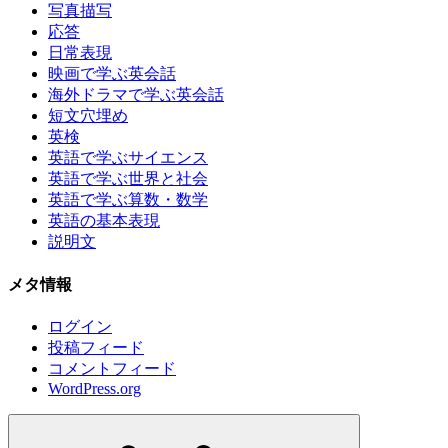
写真描写
応答
日常表現
映画で学ぶ英会話
海外ドラマで学ぶ英会話
短文穴埋め
英検
英語で学ぶサイエンス
英語で学ぶ世界と社会
英語で学ぶ算数・数学
英語の基本表現
説明文
メタ情報
ログイン
投稿フィード
コメントフィード
WordPress.org