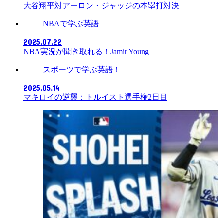
大谷翔平対アーロン・ジャッジの本塁打対決
NBAで学ぶ英語
2025.07.22
NBA実況が聞き取れる！Jamir Young
スポーツで学ぶ英語！
2025.05.14
マキロイの逆襲：トルイスト選手権2日目