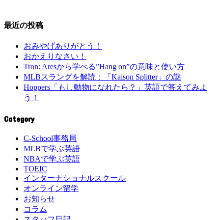
最近の投稿
おみやげありがとう！
おかえりなさい！
Tron: Aresから学べる”Hang on”の意味と使い方
MLBスラングを解読：「Kaison Splitter」の謎
Hoppers「もし動物になれたら？」英語で答えてみよ
う！
Category
C-School事務局
MLBで学ぶ英語
NBAで学ぶ英語
TOEIC
インターナショナルスクール
オンライン留学
お知らせ
コラム
スタッフ日記