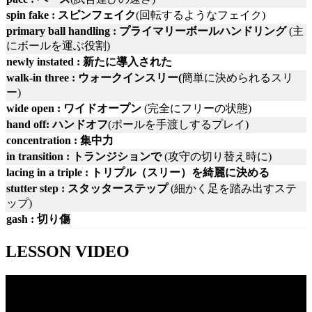
spin fake : スピンフェイク
(回転するようなフェイク)
primary ball handling : プライマリーボールハンドリング
(主
にボールを運ぶ役割)
newly instated : 新たに導入された
walk-in three : ウォークインスリー(
簡単に決められるスリ
ー)
wide open : ワイドオープン
(完全にフリーの状態)
hand off: ハンドオフ
(ボールを手渡しするプレイ)
concentration : 集中力
in transition : トランジションで
(攻守の切り替え時に)
lacing in a triple : トリプル（スリー）を綺麗に決める
stutter step : スタッターステップ
(細かく足を踏み出すステ
ップ)
gash : 切り傷
LESSON VIDEO