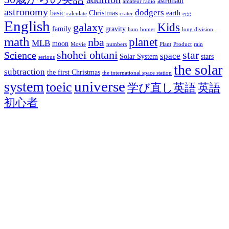
astronaut
amateur radio
astronomy
dodgers
basic
Christmas
earth
calculate
crater
egg
English
Kids
galaxy
family
gravity
ham
homer
long division
math
planet
nba
MLB
moon
Movie
numbers
Plant
Product
rain
shohei ohtani
star
Science
space
Solar System
stars
serious
the solar
subtraction
the first Christmas
the international space station
universe
system
toeic
学び直し英語
英語
初心者