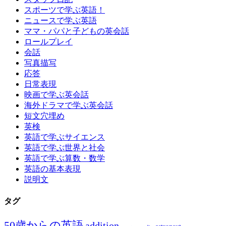
スポーツで学ぶ英語！
ニュースで学ぶ英語
ママ・パパと子どもの英会話
ロールプレイ
会話
写真描写
応答
日常表現
映画で学ぶ英会話
海外ドラマで学ぶ英会話
短文穴埋め
英検
英語で学ぶサイエンス
英語で学ぶ世界と社会
英語で学ぶ算数・数学
英語の基本表現
説明文
タグ
50歳からの英語
addition