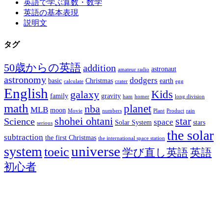
英語で学ぶ算数・数学
英語の基本表現
説明文
タグ
50歳からの英語
addition
astronaut
amateur radio
astronomy
dodgers
basic
Christmas
earth
calculate
crater
egg
English
Kids
galaxy
family
gravity
ham
homer
long division
math
planet
nba
MLB
moon
Movie
numbers
Plant
Product
rain
shohei ohtani
star
Science
space
Solar System
stars
serious
the solar
subtraction
the first Christmas
the international space station
universe
system
toeic
学び直し英語
英語
初心者