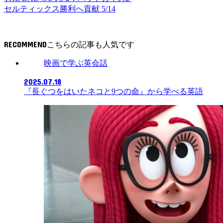
セルティックス勝利へ貢献 5/14
RECOMMEND
映画で学ぶ英会話
2025.07.18
『長ぐつをはいたネコと9つの命』から学べる英語