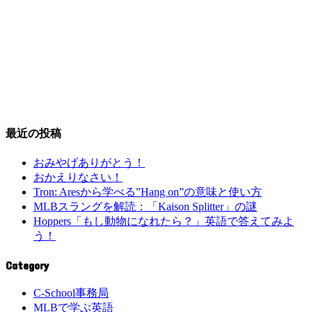
最近の投稿
おみやげありがとう！
おかえりなさい！
Tron: Aresから学べる”Hang on”の意味と使い方
MLBスラングを解読：「Kaison Splitter」の謎
Hoppers「もし動物になれたら？」英語で答えてみよ
う！
Category
C-School事務局
MLBで学ぶ英語