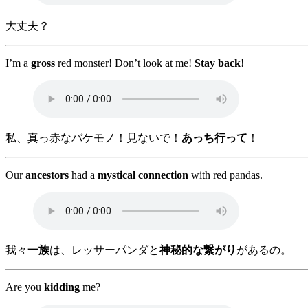
大丈夫？
I’m a
gross
red monster! Don’t look at me!
Stay back
!
私、真っ赤なバケモノ！見ないで！
あっち行って
！
Our
ancestors
had a
mystical connection
with red pandas.
我々
一族
は、レッサーパンダと
神秘的な繋がり
があるの。
Are you
kidding
me?