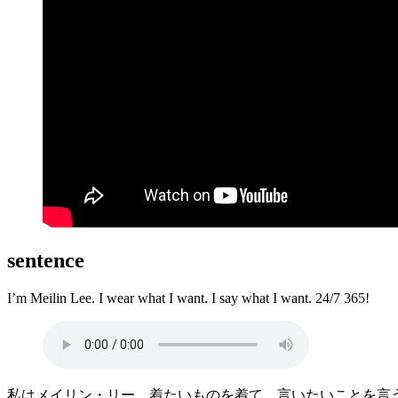
sentence
I’m Meilin Lee. I wear what I want. I say what I want. 24/7 365!
私はメイリン・リー。着たいものを着て、言いたいことを言