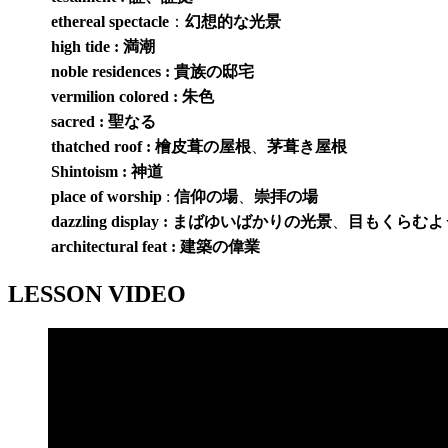
ethereal
spectacle
：
幻想的な光景
high tide : 満潮
noble residences : 貴族の邸宅
vermilion colored : 朱色
sacred : 聖なる
thatched roof :
檜皮葺の屋根
、
茅葺き屋根
Shintoism : 神道
place of worship
:
信仰の場
、
崇拝の場
dazzling display :
まばゆいばかりの光景
、
目もくらむよ
architectural feat : 建築の偉業
LESSON VIDEO