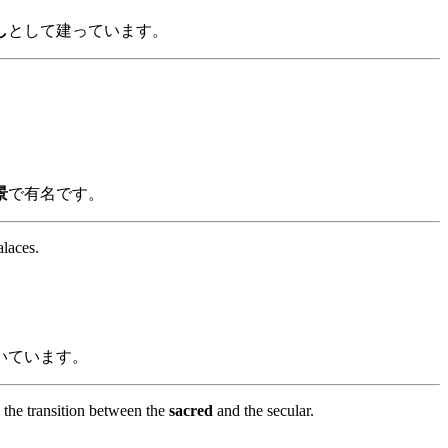
し
として建っています。
景
で有名です。
alaces.
いています。
g the transition between the
sacred
and the secular.