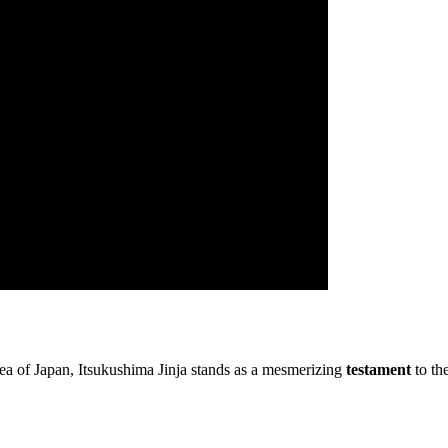
a of Japan, Itsukushima Jinja stands as a mesmerizing
testament
to the