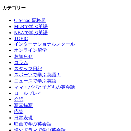
カテゴリー
C-School事務局
MLBで学ぶ英語
NBAで学ぶ英語
TOEIC
インターナショナルスクール
オンライン留学
お知らせ
コラム
スタッフ日記
スポーツで学ぶ英語！
ニュースで学ぶ英語
ママ・パパと子どもの英会話
ロールプレイ
会話
写真描写
応答
日常表現
映画で学ぶ英会話
海外ドラマで学ぶ英会話