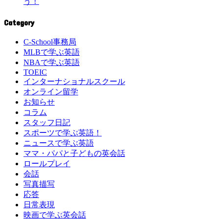
う！
Category
C-School事務局
MLBで学ぶ英語
NBAで学ぶ英語
TOEIC
インターナショナルスクール
オンライン留学
お知らせ
コラム
スタッフ日記
スポーツで学ぶ英語！
ニュースで学ぶ英語
ママ・パパと子どもの英会話
ロールプレイ
会話
写真描写
応答
日常表現
映画で学ぶ英会話