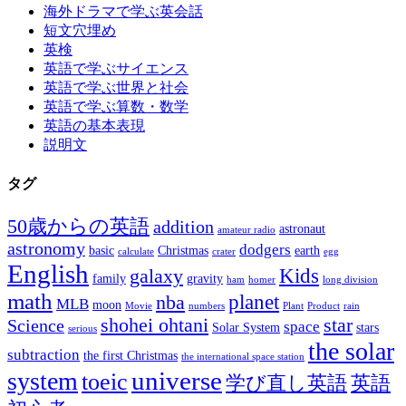
海外ドラマで学ぶ英会話
短文穴埋め
英検
英語で学ぶサイエンス
英語で学ぶ世界と社会
英語で学ぶ算数・数学
英語の基本表現
説明文
タグ
50歳からの英語
addition
astronaut
amateur radio
astronomy
dodgers
basic
Christmas
earth
calculate
crater
egg
English
Kids
galaxy
family
gravity
ham
homer
long division
math
planet
nba
MLB
moon
Movie
numbers
Plant
Product
rain
shohei ohtani
star
Science
space
Solar System
stars
serious
the solar
subtraction
the first Christmas
the international space station
universe
system
toeic
学び直し英語
英語