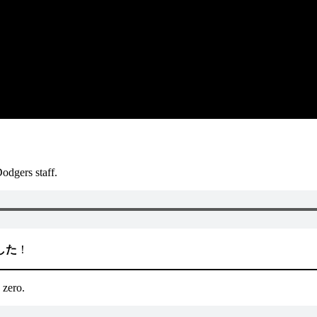
odgers staff.
した
！
 zero.