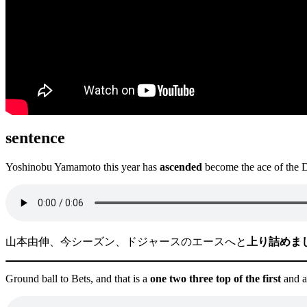
sentence
Yoshinobu Yamamoto this year has
ascended
become the ace of the D
山本由伸、今シーズン、ドジャースのエースへと
上り詰めま
Ground ball to Bets, and that is a
one two three top of the first
and a