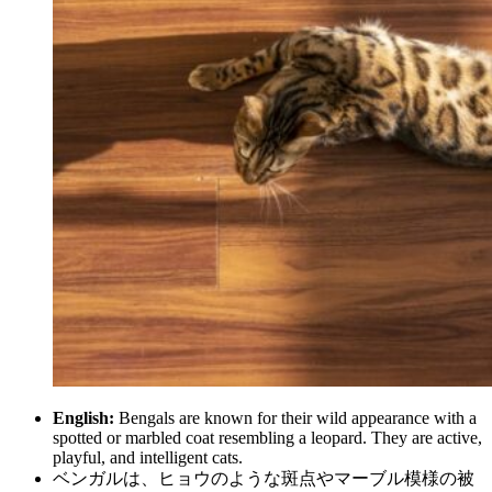
English:
Bengals are known for their wild appearance with a
spotted or marbled coat resembling a leopard. They are active,
playful, and intelligent cats.
ベンガルは、ヒョウのような斑点やマーブル模様の被