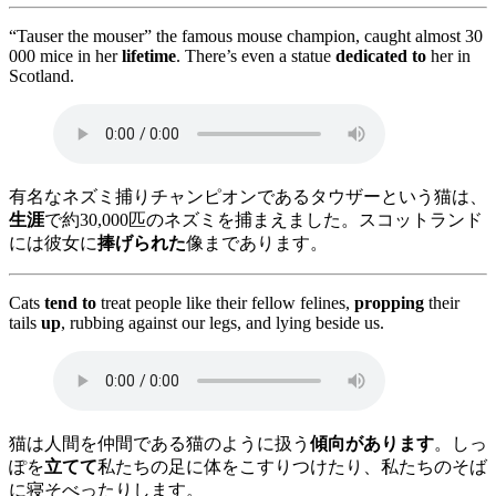
“Tauser the mouser” the famous mouse champion, caught almost 30
000 mice in her
lifetime
. There’s even a statue
dedicated to
her in
Scotland.
有名なネズミ捕りチャンピオンであるタウザーという猫は、
生涯
で約30,000匹のネズミを捕まえました。スコットランド
には彼女に
捧げられた
像まであります。
Cats
tend to
treat people like their fellow felines,
propping
their
tails
up
, rubbing against our legs, and lying beside us.
猫は人間を仲間である猫のように扱う
傾向があります
。しっ
ぽを
立てて
私たちの足に体をこすりつけたり、私たちのそば
に寝そべったりします。