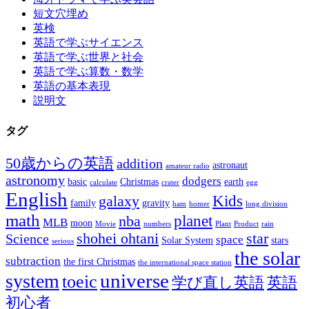
短文穴埋め
英検
英語で学ぶサイエンス
英語で学ぶ世界と社会
英語で学ぶ算数・数学
英語の基本表現
説明文
タグ
50歳からの英語
addition
astronaut
amateur radio
astronomy
dodgers
basic
Christmas
earth
calculate
crater
egg
English
Kids
galaxy
family
gravity
ham
homer
long division
math
planet
nba
MLB
moon
Movie
numbers
Plant
Product
rain
shohei ohtani
star
Science
space
Solar System
stars
serious
the solar
subtraction
the first Christmas
the international space station
universe
system
toeic
学び直し英語
英語
初心者