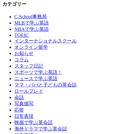
カテゴリー
C-School事務局
MLBで学ぶ英語
NBAで学ぶ英語
TOEIC
インターナショナルスクール
オンライン留学
お知らせ
コラム
スタッフ日記
スポーツで学ぶ英語！
ニュースで学ぶ英語
ママ・パパと子どもの英会話
ロールプレイ
会話
写真描写
応答
日常表現
映画で学ぶ英会話
海外ドラマで学ぶ英会話