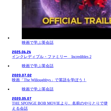
映画で学ぶ英会話
2025.06.26
インクレディブル・ファミリー Incredibles 2
映画で学ぶ英会話
2020.07.02
映画「The Willoughbys」で英語を学ぼう！
映画で学ぶ英会話
2020.05.07
THE SPONGE BOB MOVIEより。名前のやりとりで使
える会話