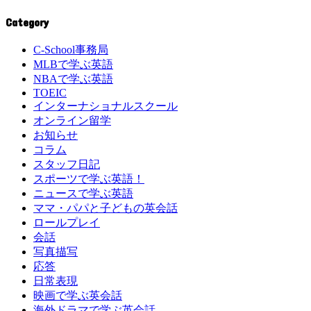
Category
C-School事務局
MLBで学ぶ英語
NBAで学ぶ英語
TOEIC
インターナショナルスクール
オンライン留学
お知らせ
コラム
スタッフ日記
スポーツで学ぶ英語！
ニュースで学ぶ英語
ママ・パパと子どもの英会話
ロールプレイ
会話
写真描写
応答
日常表現
映画で学ぶ英会話
海外ドラマで学ぶ英会話