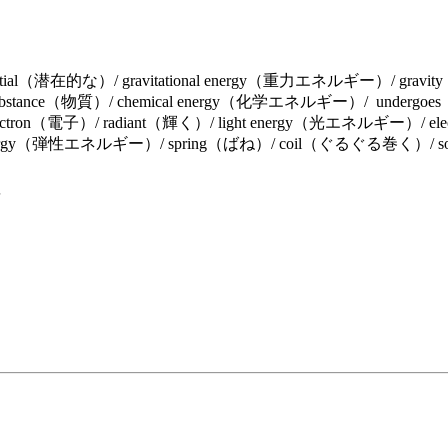
ial（潜在的な）/ gravitational energy（重力エネルギー）/ gravit
bstance（物質）/ chemical energy（化学エネルギー）/ undergoes（
tron（電子）/ radiant（輝く）/ light energy（光エネルギー）/ elect
 energy（弾性エネルギー）/ spring（ばね）/ coil（ぐるぐる巻く）/ so