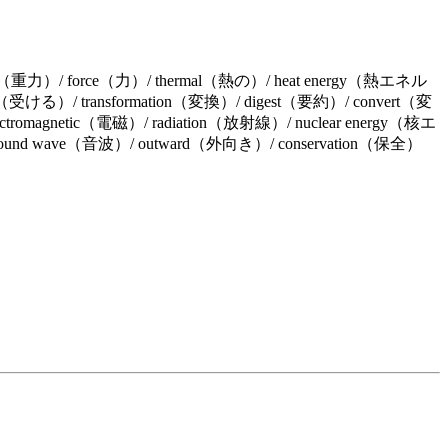
y（重力）/ force（力）/ thermal（熱の）/ heat energy（熱エネル
受ける）/ transformation（変換）/ digest（要約）/ convert（変
romagnetic（電磁）/ radiation（放射線）/ nuclear energy（核エ
und wave（音波）/ outward（外向き）/ conservation（保全）