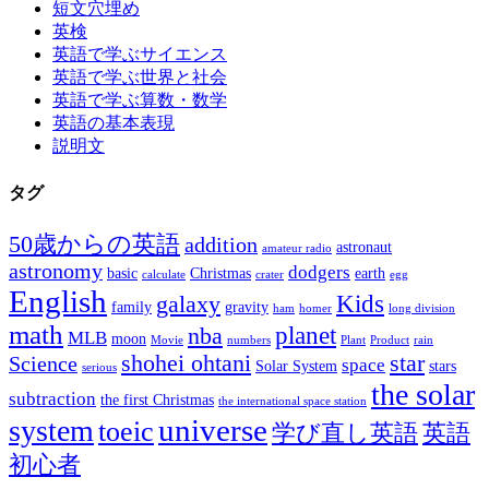
短文穴埋め
英検
英語で学ぶサイエンス
英語で学ぶ世界と社会
英語で学ぶ算数・数学
英語の基本表現
説明文
タグ
50歳からの英語
addition
astronaut
amateur radio
astronomy
dodgers
basic
Christmas
earth
calculate
crater
egg
English
Kids
galaxy
family
gravity
ham
homer
long division
math
planet
nba
MLB
moon
Movie
numbers
Plant
Product
rain
shohei ohtani
star
Science
space
Solar System
stars
serious
the solar
subtraction
the first Christmas
the international space station
universe
system
toeic
学び直し英語
英語
初心者