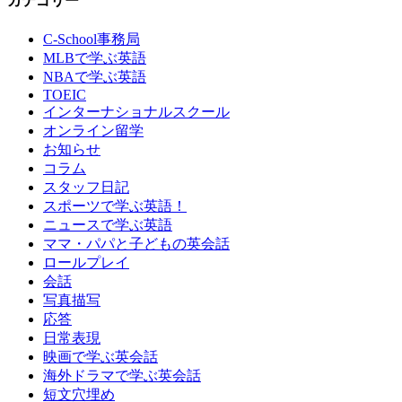
C-School事務局
MLBで学ぶ英語
NBAで学ぶ英語
TOEIC
インターナショナルスクール
オンライン留学
お知らせ
コラム
スタッフ日記
スポーツで学ぶ英語！
ニュースで学ぶ英語
ママ・パパと子どもの英会話
ロールプレイ
会話
写真描写
応答
日常表現
映画で学ぶ英会話
海外ドラマで学ぶ英会話
短文穴埋め