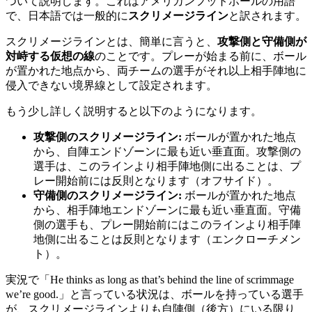
ついて説明します。これはアメリカンフットボールの用語
で、日本語では一般的に
スクリメージライン
と訳されます。
スクリメージラインとは、簡単に言うと、
攻撃側と守備側が
対峙する仮想の線
のことです。プレーが始まる前に、ボール
が置かれた地点から、両チームの選手がそれ以上相手陣地に
侵入できない境界線として設定されます。
もう少し詳しく説明すると以下のようになります。
攻撃側のスクリメージライン:
ボールが置かれた地点
から、自陣エンドゾーンに最も近い垂直面。攻撃側の
選手は、このラインより相手陣地側に出ることは、プ
レー開始前には反則となります（オフサイド）。
守備側のスクリメージライン:
ボールが置かれた地点
から、相手陣地エンドゾーンに最も近い垂直面。守備
側の選手も、プレー開始前にはこのラインより相手陣
地側に出ることは反則となります（エンクローチメン
ト）。
実況で「He thinks as long as that’s behind the line of scrimmage
we’re good.」と言っている状況は、ボールを持っている選手
が、スクリメージラインよりも自陣側（後方）にいる限り