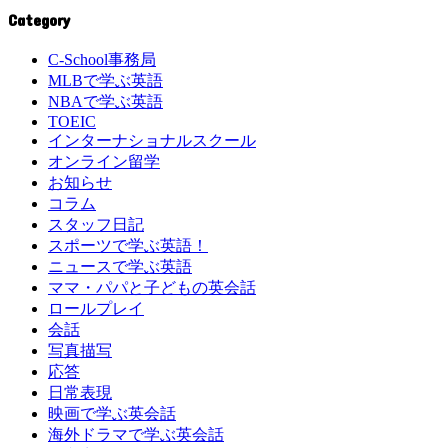
Category
C-School事務局
MLBで学ぶ英語
NBAで学ぶ英語
TOEIC
インターナショナルスクール
オンライン留学
お知らせ
コラム
スタッフ日記
スポーツで学ぶ英語！
ニュースで学ぶ英語
ママ・パパと子どもの英会話
ロールプレイ
会話
写真描写
応答
日常表現
映画で学ぶ英会話
海外ドラマで学ぶ英会話