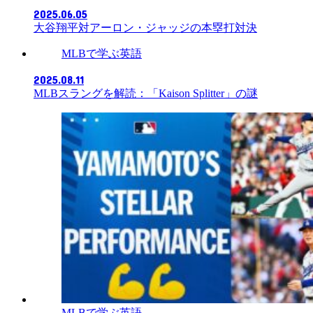
2025.06.05
大谷翔平対アーロン・ジャッジの本塁打対決
MLBで学ぶ英語
2025.08.11
MLBスラングを解読：「Kaison Splitter」の謎
MLBで学ぶ英語