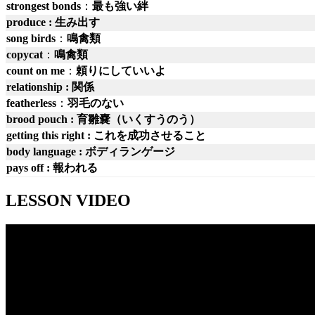
strongest bonds
：
最も強い絆
produce : 生み出す
song birds
：
鳴禽類
copycat
：
鳴禽類
count on me
：
頼りにしていいよ
relationship : 関係
featherless
：
羽毛のない
brood pouch : 育雛嚢（いくすうのう）
getting this right : これを成功させること
body language : ボディランゲージ
pays off : 報われる
LESSON VIDEO