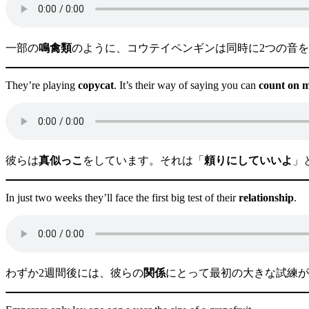
一部の
鳴禽類
のように、コウテイペンギンは同時に2つの音を
They’re playing
copycat
. It’s their way of saying you can
count on 
彼らは
真似っこ
をしています。それは「
頼りにしていいよ
」
In just two weeks they’ll face the first big test of their
relationship
.
わずか2週間後には、彼らの
関係
にとって最初の大きな試練が