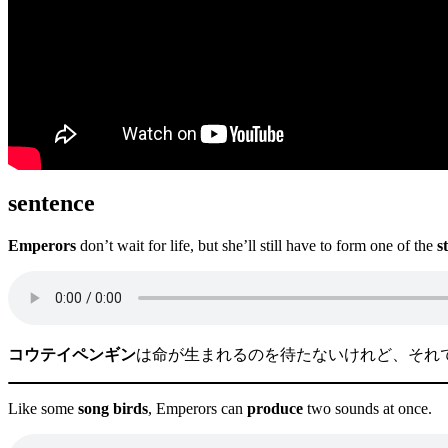
sentence
Emperors
don’t wait for life, but she’ll still have to form one of the
s
コウテイペンギン
は命が生まれるのを待たないけれど、それ
Like some
song birds
, Emperors can
produce
two sounds at once.